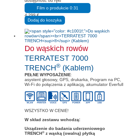
dostępność od ręki
Film o produkcie 0:31
4.299
€
Dodaj do koszyka
Do wąskich rowów
TERRATEST 7000
®
TRENCH
(Kablem)
PEŁNE WYPOSAŻENIE
:
asystent głosowy, GPS, drukarka, Program na PC,
Wi-Fi do połączenia z aplikacją, akumulator Everfull
WSZYSTKO W CENIE!
W skład zestawu wchodzą:
Urządzenie do badania uderzeniowego
®
TRENCH
z wąską (owalną) płytką