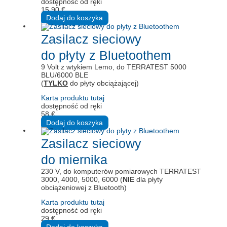
dostępność od ręki
15,90
€
Dodaj do koszyka
Zasilacz sieciowy
do płyty z Bluetoothem
9 Volt z wtykiem Lemo, do TERRATEST 5000
BLU/6000 BLE
(
TYLKO
do płyty obciążającej)
Karta produktu tutaj
dostępność od ręki
58
€
Dodaj do koszyka
Zasilacz sieciowy
do miernika
230 V, do komputerów pomiarowych TERRATEST
3000, 4000, 5000, 6000 (
NIE
dla płyty
obciążeniowej z Bluetooth)
Karta produktu tutaj
dostępność od ręki
29
€
Dodaj do koszyka