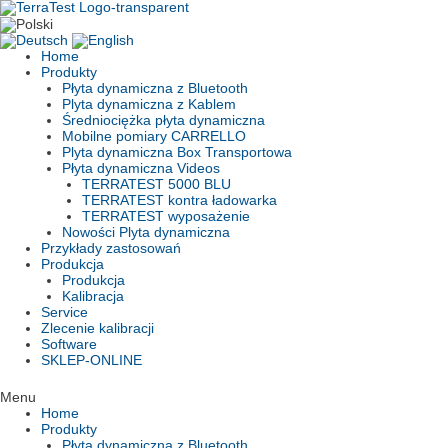
Skip
to
content
Home
Produkty
Płyta dynamiczna z Bluetooth
Plyta dynamiczna z Kablem
Średniociężka płyta dynamiczna
Mobilne pomiary CARRELLO
Plyta dynamiczna Box Transportowa
Płyta dynamiczna Videos
TERRATEST 5000 BLU
TERRATEST kontra ładowarka
TERRATEST wyposażenie
Nowości Plyta dynamiczna
Przykłady zastosowań
Produkcja
Produkcja
Kalibracja
Service
Zlecenie kalibracji
Software
SKLEP-ONLINE
Menu
Home
Produkty
Płyta dynamiczna z Bluetooth