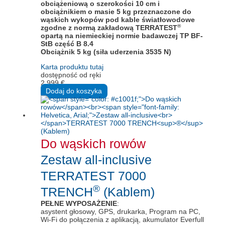
obciążeniową o szerokości 10 cm i
obciążnikiem o masie 5 kg przeznaczone do
wąskich wykopów pod kable światłowodowe
®
zgodne z normą zakładową TERRATEST
opartą na niemieckiej normie badawczej TP BF-
StB część B 8.4
Obciążnik 5 kg (siła uderzenia 3535 N)
Karta produktu tutaj
dostępność od ręki
2.999
€
Dodaj do koszyka
Do wąskich rowów
Zestaw all-inclusive
TERRATEST 7000
®
TRENCH
(Kablem)
PEŁNE WYPOSAŻENIE
:
asystent głosowy, GPS, drukarka, Program na PC,
Wi-Fi do połączenia z aplikacją, akumulator Everfull