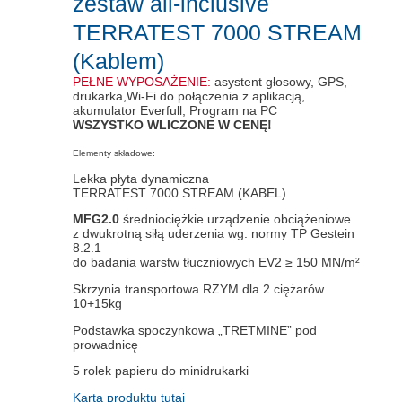
zestaw all-inclusive
TERRATEST 7000 STREAM
(Kablem)
PEŁNE WYPOSAŻENIE:
asystent głosowy, GPS,
drukarka,Wi-Fi do połączenia z aplikacją,
akumulator Everfull, Program na PC
WSZYSTKO WLICZONE W CENĘ!
Elementy składowe:
Lekka płyta dynamiczna
TERRATEST 7000 STREAM (KABEL)
MFG2.0
średniociężkie urządzenie obciążeniowe
z dwukrotną siłą uderzenia wg. normy TP Gestein
8.2.1
do badania warstw tłuczniowych EV2 ≥ 150 MN/m²
Skrzynia transportowa RZYM dla 2 ciężarów
10+15kg
Podstawka spoczynkowa „TRETMINE” pod
prowadnicę
5 rolek papieru do minidrukarki
Karta produktu tutaj