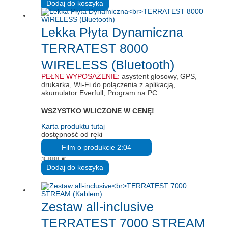
Dodaj do koszyka
Lekka Płyta Dynamiczna
TERRATEST 8000
WIRELESS (Bluetooth)
PEŁNE WYPOSAŻENIE:
asystent głosowy, GPS,
drukarka, Wi-Fi do połączenia z aplikacją,
akumulator Everfull, Program na PC
WSZYSTKO WLICZONE W CENĘ!
Karta produktu tutaj
dostępność od ręki
Film o produkcie 2:04
3.888
€
Dodaj do koszyka
Zestaw all-inclusive
TERRATEST 7000 STREAM