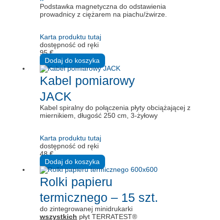
Podstawka magnetyczna do odstawienia
prowadnicy z ciężarem na piachu/żwirze.
Karta produktu tutaj
dostępność od ręki
95
€
Dodaj do koszyka
Kabel pomiarowy
JACK
Kabel spiralny do połączenia płyty obciążającej z
miernikiem, długość 250 cm, 3-żyłowy
Karta produktu tutaj
dostępność od ręki
48
€
Dodaj do koszyka
Rolki papieru
termicznego – 15 szt.
do zintegrowanej minidrukarki
wszystkich
płyt TERRATEST®