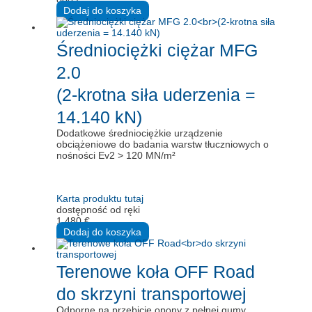
Dodaj do koszyka
Średniociężki ciężar MFG
2.0
(2-krotna siła uderzenia =
14.140 kN)
Dodatkowe średniociężkie urządzenie
obciążeniowe do badania warstw tłuczniowych o
nośności Ev2 > 120 MN/m²
Karta produktu tutaj
dostępność od ręki
1.480
€
Dodaj do koszyka
Terenowe koła OFF Road
do skrzyni transportowej
Odporne na przebicie opony z pełnej gumy