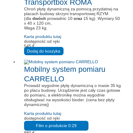
Transportbox ROMA
Chroń płytę dynamiczną za pomocą przydatnej na
placach budowy skrzyni transportowej RZYM
(dla
dwóch
prowadnic 10
oraz
15 kg). Wymiary 50
x 40 x 120 cm,
Waga 23 kg.
Karta produktu tutaj
dostępność od ręki
545
€
Dodaj do koszyka
Mobilny system pomiaru
CARRELLO
Prowadź wygodnie płytę dynamiczną o masie 35 kg
po placu budowy. Urządzenie jest cały czas gotowe
do pomiaru, a elektronikę można wygodnie
obsługiwać na wysokości bioder. (cena bez płyty
dynamicznej)
Karta produktu tutaj
dostępność od ręki
Film o produkcie 0:29
880
€