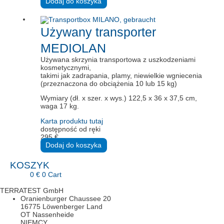
Dodaj do koszyka
Używany transporter
MEDIOLAN
Używana skrzynia transportowa z uszkodzeniami
kosmetycznymi,
takimi jak zadrapania, plamy, niewielkie wgniecenia
(przeznaczona do obciążenia 10 lub 15 kg)
Wymiary (dł. x szer. x wys.) 122,5 x 36 x 37,5 cm,
waga 17 kg.
Karta produktu tutaj
dostępność od ręki
295
€
Dodaj do koszyka
KOSZYK
0
€
0
Cart
TERRATEST GmbH
Oranienburger Chaussee 20
16775 Löwenberger Land
OT Nassenheide
NIEMCY