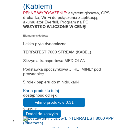
(Kablem)
PEŁNE WYPOSAŻENIE:
asystent głosowy, GPS,
drukarka, Wi-Fi do połączenia z aplikacją,
akumulator Everfull, Program na PC
WSZYSTKO WLICZONE W CENĘ!
Elementy składowe:
Lekka płyta dynamiczna
TERRATEST 7000 STREAM (KABEL)
Skrzynia transportowa MEDIOLAN
Podstawka spoczynkowa „TRETMINE” pod
prowadnicę
5 rolek papieru do minidrukarki
Karta produktu tutaj
dostępność od ręki
Film o produkcie 0:31
2.999
€
Dodaj do koszyka