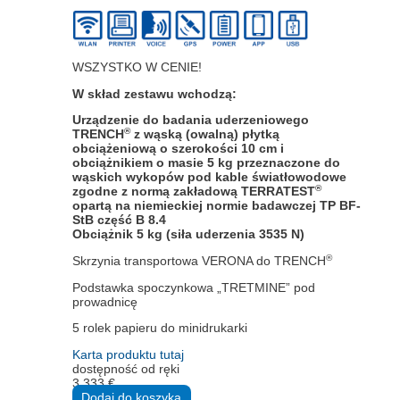
WSZYSTKO W CENIE!
W skład zestawu wchodzą:
Urządzenie do badania uderzeniowego
®
TRENCH
z wąską (owalną) płytką
obciążeniową o szerokości 10 cm i
obciążnikiem o masie 5 kg przeznaczone do
wąskich wykopów pod kable światłowodowe
®
zgodne z normą zakładową TERRATEST
opartą na niemieckiej normie badawczej TP BF-
StB część B 8.4
Obciążnik 5 kg (siła uderzenia 3535 N)
®
Skrzynia transportowa VERONA do TRENCH
Podstawka spoczynkowa „TRETMINE” pod
prowadnicę
5 rolek papieru do minidrukarki
Karta produktu tutaj
dostępność od ręki
3.333
€
Dodaj do koszyka