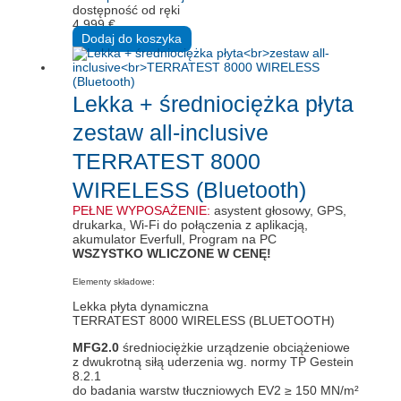
dostępność od ręki
4.999
€
Dodaj do koszyka
Lekka + średniociężka płyta
zestaw all-inclusive
TERRATEST 8000
WIRELESS (Bluetooth)
PEŁNE WYPOSAŻENIE:
asystent głosowy, GPS,
drukarka, Wi-Fi do połączenia z aplikacją,
akumulator Everfull, Program na PC
WSZYSTKO WLICZONE W CENĘ!
Elementy składowe:
Lekka płyta dynamiczna
TERRATEST 8000 WIRELESS (BLUETOOTH)
MFG2.0
średniociężkie urządzenie obciążeniowe
z dwukrotną siłą uderzenia wg. normy TP Gestein
8.2.1
do badania warstw tłuczniowych EV2 ≥ 150 MN/m²