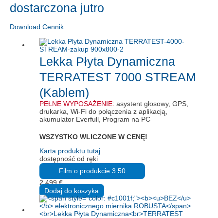
dostarczona jutro
Download Cennik
Lekka Płyta Dynamiczna
TERRATEST 7000 STREAM
(Kablem)
PEŁNE WYPOSAŻENIE:
asystent głosowy, GPS,
drukarka, Wi-Fi do połączenia z aplikacją,
akumulator Everfull, Program na PC
WSZYSTKO WLICZONE W CENĘ!
Karta produktu tutaj
dostępność od ręki
Film o produkcie 3:50
2.499
€
Dodaj do koszyka