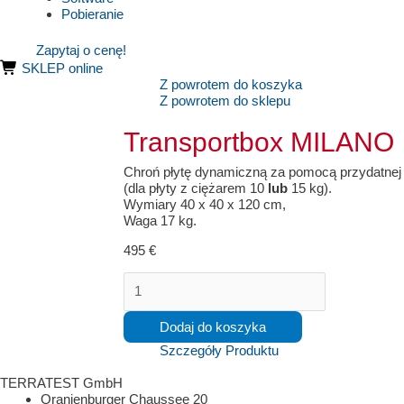
Pobieranie
Zapytaj o cenę!
SKLEP online
Z powrotem do koszyka
Z powrotem do sklepu
Transportbox MILANO
Chroń płytę dynamiczną za pomocą przydatnej
(dla płyty z ciężarem 10
lub
15 kg).
Wymiary 40 x 40 x 120 cm,
Waga 17 kg.
495
€
ilość
Transportbox
MILANO
Dodaj do koszyka
Szczegóły Produktu
TERRATEST GmbH
Oranienburger Chaussee 20