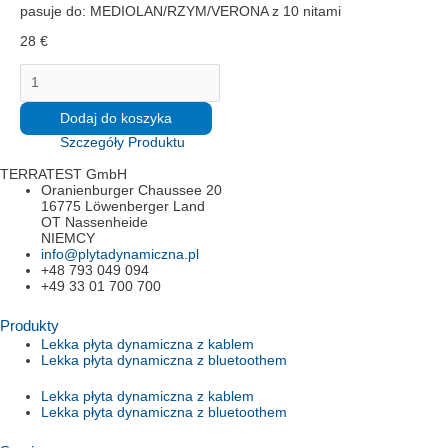
pasuje do: MEDIOLAN/RZYM/VERONA z 10 nitami
28
€
ilość
Koło
zapasowedo
skrzyń
Dodaj do koszyka
Szczegóły Produktu
TERRATEST GmbH
Oranienburger Chaussee 20
16775 Löwenberger Land
OT Nassenheide
NIEMCY
info@plytadynamiczna.pl
+48 793 049 094
+49 33 01 700 700
Produkty
Lekka płyta dynamiczna z kablem
Lekka płyta dynamiczna z bluetoothem
Lekka płyta dynamiczna z kablem
Lekka płyta dynamiczna z bluetoothem