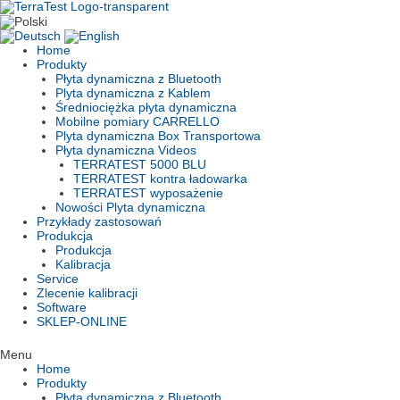
Skip
to
content
Home
Produkty
Płyta dynamiczna z Bluetooth
Plyta dynamiczna z Kablem
Średniociężka płyta dynamiczna
Mobilne pomiary CARRELLO
Plyta dynamiczna Box Transportowa
Płyta dynamiczna Videos
TERRATEST 5000 BLU
TERRATEST kontra ładowarka
TERRATEST wyposażenie
Nowości Plyta dynamiczna
Przykłady zastosowań
Produkcja
Produkcja
Kalibracja
Service
Zlecenie kalibracji
Software
SKLEP-ONLINE
Menu
Home
Produkty
Płyta dynamiczna z Bluetooth