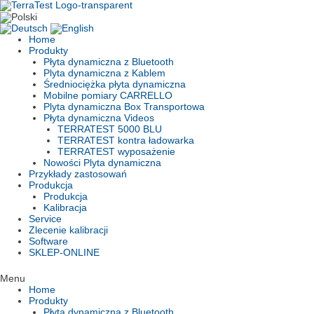
Skip
to
content
Home
Produkty
Płyta dynamiczna z Bluetooth
Plyta dynamiczna z Kablem
Średniociężka płyta dynamiczna
Mobilne pomiary CARRELLO
Plyta dynamiczna Box Transportowa
Płyta dynamiczna Videos
TERRATEST 5000 BLU
TERRATEST kontra ładowarka
TERRATEST wyposażenie
Nowości Plyta dynamiczna
Przykłady zastosowań
Produkcja
Produkcja
Kalibracja
Service
Zlecenie kalibracji
Software
SKLEP-ONLINE
Menu
Home
Produkty
Płyta dynamiczna z Bluetooth