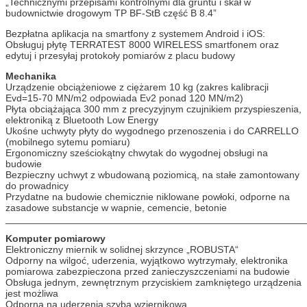
„Technicznymi przepisami kontrolnymi dla gruntu i skał w
budownictwie drogowym TP BF-StB część B 8.4”
Bezpłatna aplikacja na smartfony z systemem Android i iOS:
Obsługuj płytę TERRATEST 8000 WIRELESS smartfonem oraz
edytuj i przesyłaj protokoły pomiarów z placu budowy
Mechanika
Urządzenie obciążeniowe z ciężarem 10 kg (zakres kalibracji
Evd=15-70 MN/m2 odpowiada Ev2 ponad 120 MN/m2)
Płyta obciążająca 300 mm z precyzyjnym czujnikiem przyspieszenia,
elektroniką z Bluetooth Low Energy
Ukośne uchwyty płyty do wygodnego przenoszenia i do CARRELLO
(mobilnego sytemu pomiaru)
Ergonomiczny sześciokątny chwytak do wygodnej obsługi na
budowie
Bezpieczny uchwyt z wbudowaną poziomicą, na stałe zamontowany
do prowadnicy
Przydatne na budowie chemicznie niklowane powłoki, odporne na
zasadowe substancje w wapnie, cemencie, betonie
_______________________________________________________
Komputer pomiarowy
Elektroniczny miernik w solidnej skrzynce „ROBUSTA“
Odporny na wilgoć, uderzenia, wyjątkowo wytrzymały, elektronika
pomiarowa zabezpieczona przed zanieczyszczeniami na budowie
Obsługa jednym, zewnętrznym przyciskiem zamkniętego urządzenia
jest możliwa
Odporna na uderzenia szyba wziernikowa