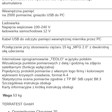
akumulatora
_______________________________________________________
Wewnętrzna pamięć
na 2000 pomiarów, gniazdo USB do PC
_______________________________________________________
Ładowarka
Napięcia wejściowe 100-240 V
ładowarka samochodowa 12 V
_______________________________________________________
Kabel USB do odczytu pamięci wewnętrznej miernika przez PC
_______________________________________________________
Przełączanie przy stosowaniu ciężaru 15 kg „MFG 2.0“ z dwukrotną
siłą uderzenia
_______________________________________________________
Internetowe oprogramowanie „TEOLO“ w języku polskim
Wizualizacja punktów pomiarowych z datą i godziną na zdjęciu
satelitarnym (funkcja wyłączalna)
Pojedynczy protokół pomiarów z własnym logo firmy i kolorowym
wykresem krzywych osiadania, format A-4
Statystyczna ocena pomiarów zgodnie z TP BF StB część B8.3
Szczegółowa instrukcja obsługi
Karty informacyjne z krótką instrukcją obsługi
Waga
53 kg
TERRATEST GmbH
Oranienburger Chaussee 20