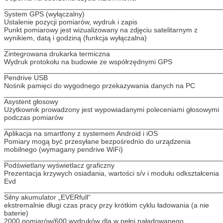
_______________________________________________________
System GPS (wyłączalny)
Ustalenie pozycji pomiarów, wydruk i zapis
Punkt pomiarowy jest wizualizowany na zdjęciu satelitarnym z
wynikiem, datą i godziną (funkcja wyłączalna)
_______________________________________________________
Zintegrowana drukarka termiczna
Wydruk protokołu na budowie ze współrzędnymi GPS
_______________________________________________________
Pendrive USB
Nośnik pamięci do wygodnego przekazywania danych na PC
_______________________________________________________
Asystent głosowy
Użytkownik prowadzony jest wypowiadanymi poleceniami głosowymi
podczas pomiarów
_______________________________________________________
Aplikacja na smartfony z systemem Android i iOS
Pomiary mogą być przesyłane bezpośrednio do urządzenia
mobilnego (wymagany pendrive WiFi)
_______________________________________________________
Podświetlany wyświetlacz graficzny
Prezentacja krzywych osiadania, wartości s/v i modułu odkształcenia
Evd
_______________________________________________________
Silny akumulator „EVERfull“
ekstremalnie długi czas pracy przy krótkim cyklu ładowania (a nie
baterie)
2000 pomiarów/600 wydruków dla w pełni naładowanego