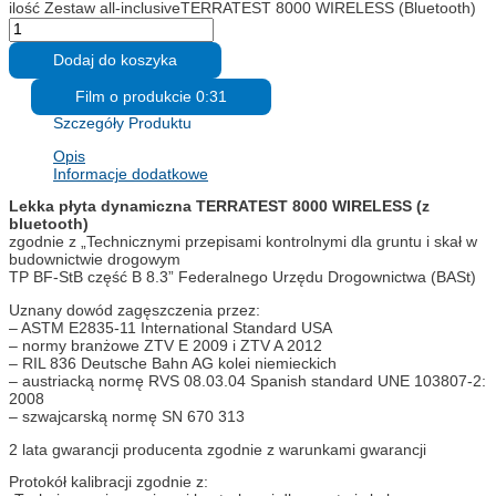
ilość Zestaw all-inclusiveTERRATEST 8000 WIRELESS (Bluetooth)
Dodaj do koszyka
Film o produkcie 0:31
Szczegóły Produktu
Opis
Informacje dodatkowe
Lekka płyta dynamiczna TERRATEST 8000 WIRELESS (z
bluetooth)
zgodnie z „Technicznymi przepisami kontrolnymi dla gruntu i skał w
budownictwie drogowym
TP BF-StB część B 8.3” Federalnego Urzędu Drogownictwa (BASt)
Uznany dowód zagęszczenia przez:
– ASTM E2835-11 International Standard USA
– normy branżowe ZTV E 2009 i ZTV A 2012
– RIL 836 Deutsche Bahn AG kolei niemieckich
– austriacką normę RVS 08.03.04 Spanish standard UNE 103807-2:
2008
– szwajcarską normę SN 670 313
2 lata gwarancji producenta zgodnie z warunkami gwarancji
Protokół kalibracji zgodnie z: