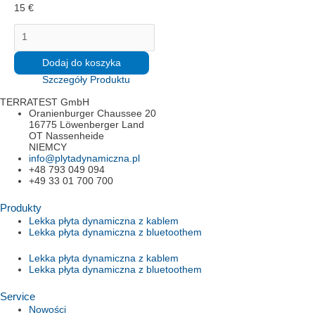
15
€
ilość
Avis
identische
Rufnummer
Dodaj do koszyka
für
Szczegóły Produktu
Abholung
und
TERRATEST GmbH
Anlieferung
Oranienburger Chaussee 20
16775 Löwenberger Land
OT Nassenheide
NIEMCY
info@plytadynamiczna.pl
+48 793 049 094
+49 33 01 700 700
Produkty
Lekka płyta dynamiczna z kablem
Lekka płyta dynamiczna z bluetoothem
Lekka płyta dynamiczna z kablem
Lekka płyta dynamiczna z bluetoothem
Service
Nowości