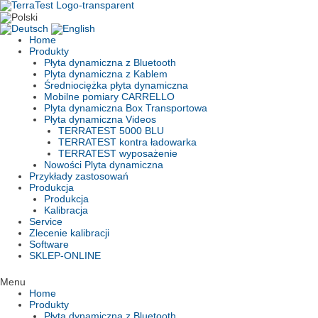
Skip
to
content
Home
Produkty
Płyta dynamiczna z Bluetooth
Plyta dynamiczna z Kablem
Średniociężka płyta dynamiczna
Mobilne pomiary CARRELLO
Plyta dynamiczna Box Transportowa
Płyta dynamiczna Videos
TERRATEST 5000 BLU
TERRATEST kontra ładowarka
TERRATEST wyposażenie
Nowości Plyta dynamiczna
Przykłady zastosowań
Produkcja
Produkcja
Kalibracja
Service
Zlecenie kalibracji
Software
SKLEP-ONLINE
Menu
Home
Produkty
Płyta dynamiczna z Bluetooth