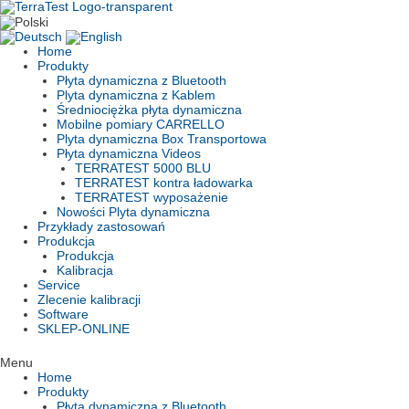
Skip
to
content
Home
Produkty
Płyta dynamiczna z Bluetooth
Plyta dynamiczna z Kablem
Średniociężka płyta dynamiczna
Mobilne pomiary CARRELLO
Plyta dynamiczna Box Transportowa
Płyta dynamiczna Videos
TERRATEST 5000 BLU
TERRATEST kontra ładowarka
TERRATEST wyposażenie
Nowości Plyta dynamiczna
Przykłady zastosowań
Produkcja
Produkcja
Kalibracja
Service
Zlecenie kalibracji
Software
SKLEP-ONLINE
Menu
Home
Produkty
Płyta dynamiczna z Bluetooth