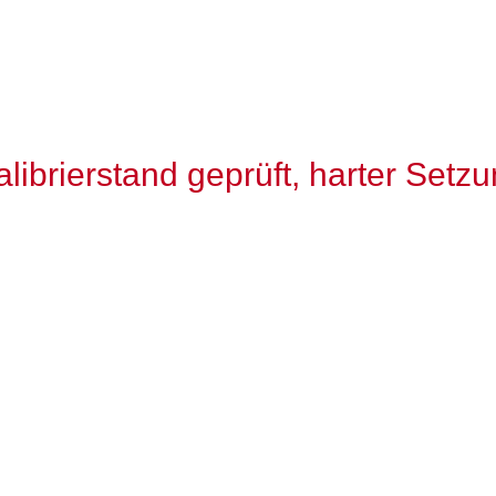
librierstand geprüft, harter Set