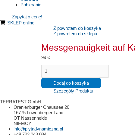
Pobieranie
Zapytaj o cenę!
SKLEP online
Z powrotem do koszyka
Z powrotem do sklepu
Messgenauigkeit auf Ka
99
€
ilość
Messgenauigkeit
auf
Dodaj do koszyka
Kalibrierstand
geprüft,
Szczegóły Produktu
harter
Setzungsmessbereich
TERRATEST GmbH
Oranienburger Chaussee 20
16775 Löwenberger Land
OT Nassenheide
NIEMCY
info@plytadynamiczna.pl
+48 793 049 094