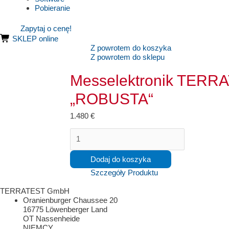
Pobieranie
Zapytaj o cenę!
SKLEP online
Z powrotem do koszyka
Z powrotem do sklepu
Messelektronik TERRA
„ROBUSTA“
1.480
€
ilość
Messelektronik
TERRATEST
Dodaj do koszyka
„4000
STREAM“
Szczegóły Produktu
komplett
in
TERRATEST GmbH
Elektronikbox
Oranienburger Chaussee 20
„ROBUSTA“
16775 Löwenberger Land
OT Nassenheide
NIEMCY