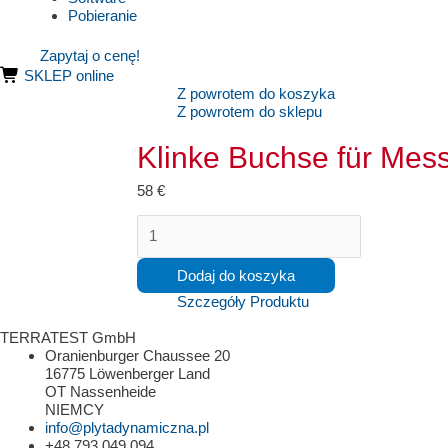
Pobieranie
Zapytaj o cenę!
SKLEP online
Z powrotem do koszyka
Z powrotem do sklepu
Klinke Buchse für Mess
58
€
ilość
Klinke
Buchse
Dodaj do koszyka
für
Messkabel
Szczegóły Produktu
erneuern
Lastplatte/Messelektronik
TERRATEST GmbH
Oranienburger Chaussee 20
16775 Löwenberger Land
OT Nassenheide
NIEMCY
info@plytadynamiczna.pl
+48 793 049 094