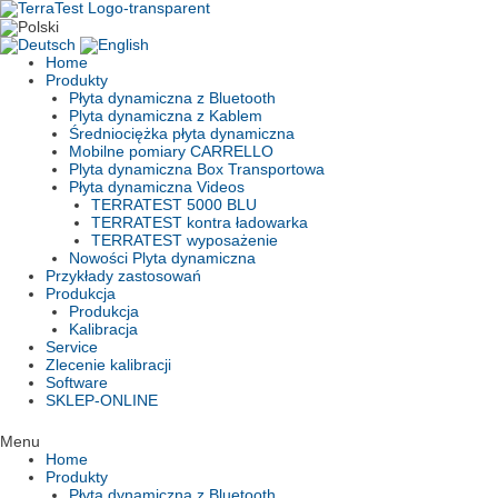
Skip
to
content
Home
Produkty
Płyta dynamiczna z Bluetooth
Plyta dynamiczna z Kablem
Średniociężka płyta dynamiczna
Mobilne pomiary CARRELLO
Plyta dynamiczna Box Transportowa
Płyta dynamiczna Videos
TERRATEST 5000 BLU
TERRATEST kontra ładowarka
TERRATEST wyposażenie
Nowości Plyta dynamiczna
Przykłady zastosowań
Produkcja
Produkcja
Kalibracja
Service
Zlecenie kalibracji
Software
SKLEP-ONLINE
Menu
Home
Produkty
Płyta dynamiczna z Bluetooth