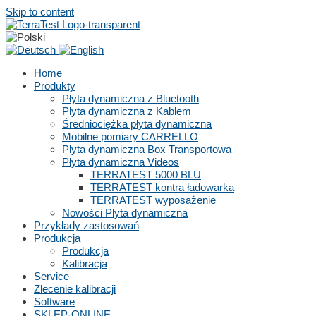
Skip to content
Home
Produkty
Płyta dynamiczna z Bluetooth
Plyta dynamiczna z Kablem
Średniociężka płyta dynamiczna
Mobilne pomiary CARRELLO
Plyta dynamiczna Box Transportowa
Płyta dynamiczna Videos
TERRATEST 5000 BLU
TERRATEST kontra ładowarka
TERRATEST wyposażenie
Nowości Plyta dynamiczna
Przykłady zastosowań
Produkcja
Produkcja
Kalibracja
Service
Zlecenie kalibracji
Software
SKLEP-ONLINE