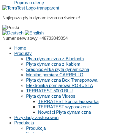
Poproś o ofertę
Najlepsza płyta dynamiczna na świecie!
Numer serwisowy
+48793049094
Home
Produkty
Płyta dynamiczna z Bluetooth
Plyta dynamiczna z Kablem
Średniociężka płyta dynamiczna
Mobilne pomiary CARRELLO
Plyta dynamiczna Box Transportowa
Elektronika pomiarowa ROBUSTA
TERRATEST 5000 BLU
Płyta dynamiczna Videos
TERRATEST kontra ładowarka
TERRATEST wyposażenie
Nowości Plyta dynamiczna
Przykłady zastosowań
Produkcja
Produkcja