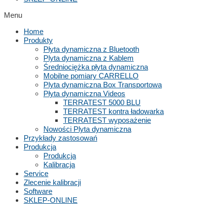
Menu
Home
Produkty
Płyta dynamiczna z Bluetooth
Plyta dynamiczna z Kablem
Średniociężka płyta dynamiczna
Mobilne pomiary CARRELLO
Plyta dynamiczna Box Transportowa
Płyta dynamiczna Videos
TERRATEST 5000 BLU
TERRATEST kontra ładowarka
TERRATEST wyposażenie
Nowości Plyta dynamiczna
Przykłady zastosowań
Produkcja
Produkcja
Kalibracja
Service
Zlecenie kalibracji
Software
SKLEP-ONLINE