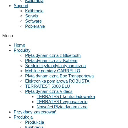
Kalibracja
Support
Kalibracja
Serwis
Software
Pobieranie
Menu
Home
Produkty
Płyta dynamiczna z Bluetooth
Plyta dynamiczna z Kablem
Średniociężka płyta dynamiczna
Mobilne pomiary CARRELLO
Plyta dynamiczna Box Transportowa
Elektronika pomiarowa ROBUSTA
TERRATEST 5000 BLU
Płyta dynamiczna Videos
TERRATEST kontra ładowarka
TERRATEST wyposażenie
Nowości Plyta dynamiczna
Przykłady zastosowań
Produkcja
Produkcja
Kalibracja