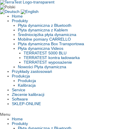
Skip
to
content
Home
Produkty
Płyta dynamiczna z Bluetooth
Plyta dynamiczna z Kablem
Średniociężka płyta dynamiczna
Mobilne pomiary CARRELLO
Plyta dynamiczna Box Transportowa
Płyta dynamiczna Videos
TERRATEST 5000 BLU
TERRATEST kontra ładowarka
TERRATEST wyposażenie
Nowości Plyta dynamiczna
Przykłady zastosowań
Produkcja
Produkcja
Kalibracja
Service
Zlecenie kalibracji
Software
SKLEP-ONLINE
Menu
Home
Produkty
Płyta dynamiczna z Bluetooth