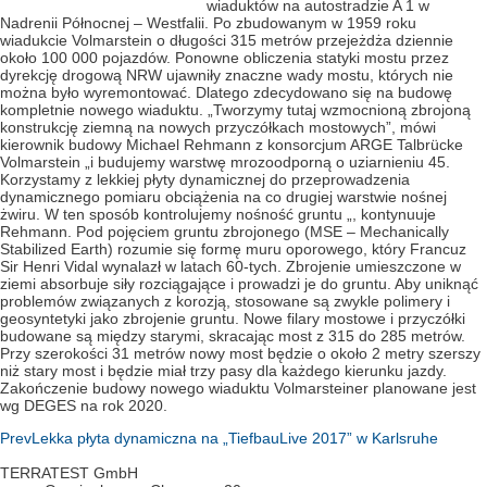
wiaduktów na autostradzie A 1 w
Nadrenii Północnej – Westfalii. Po zbudowanym w 1959 roku
wiadukcie Volmarstein o długości 315 metrów przejeżdża dziennie
około 100 000 pojazdów. Ponowne obliczenia statyki mostu przez
dyrekcję drogową NRW ujawniły znaczne wady mostu, których nie
można było wyremontować. Dlatego zdecydowano się na budowę
kompletnie nowego wiaduktu. „Tworzymy tutaj wzmocnioną zbrojoną
konstrukcję ziemną na nowych przyczółkach mostowych”, mówi
kierownik budowy Michael Rehmann z konsorcjum ARGE Talbrücke
Volmarstein „i budujemy warstwę mrozoodporną o uziarnieniu 45.
Korzystamy z lekkiej płyty dynamicznej do przeprowadzenia
dynamicznego pomiaru obciążenia na co drugiej warstwie nośnej
żwiru. W ten sposób kontrolujemy nośność gruntu „, kontynuuje
Rehmann. Pod pojęciem gruntu zbrojonego (MSE – Mechanically
Stabilized Earth) rozumie się formę muru oporowego, który Francuz
Sir Henri Vidal wynalazł w latach 60-tych. Zbrojenie umieszczone w
ziemi absorbuje siły rozciągające i prowadzi je do gruntu. Aby uniknąć
problemów związanych z korozją, stosowane są zwykle polimery i
geosyntetyki jako zbrojenie gruntu. Nowe filary mostowe i przyczółki
budowane są między starymi, skracając most z 315 do 285 metrów.
Przy szerokości 31 metrów nowy most będzie o około 2 metry szerszy
niż stary most i będzie miał trzy pasy dla każdego kierunku jazdy.
Zakończenie budowy nowego wiaduktu Volmarsteiner planowane jest
wg DEGES na rok 2020.
Prev
Lekka płyta dynamiczna na „TiefbauLive 2017” w Karlsruhe
TERRATEST GmbH