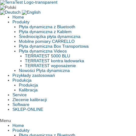
Skip
to
content
Home
Produkty
Płyta dynamiczna z Bluetooth
Plyta dynamiczna z Kablem
Średniociężka płyta dynamiczna
Mobilne pomiary CARRELLO
Plyta dynamiczna Box Transportowa
Płyta dynamiczna Videos
TERRATEST 5000 BLU
TERRATEST kontra ładowarka
TERRATEST wyposażenie
Nowości Plyta dynamiczna
Przykłady zastosowań
Produkcja
Produkcja
Kalibracja
Service
Zlecenie kalibracji
Software
SKLEP-ONLINE
Menu
Home
Produkty
Płyta dynamiczna z Bluetooth