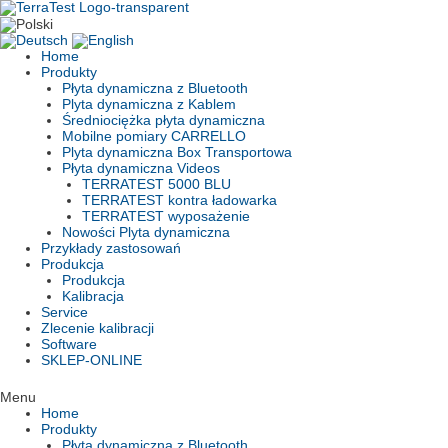
Skip
to
content
Home
Produkty
Płyta dynamiczna z Bluetooth
Plyta dynamiczna z Kablem
Średniociężka płyta dynamiczna
Mobilne pomiary CARRELLO
Plyta dynamiczna Box Transportowa
Płyta dynamiczna Videos
TERRATEST 5000 BLU
TERRATEST kontra ładowarka
TERRATEST wyposażenie
Nowości Plyta dynamiczna
Przykłady zastosowań
Produkcja
Produkcja
Kalibracja
Service
Zlecenie kalibracji
Software
SKLEP-ONLINE
Menu
Home
Produkty
Płyta dynamiczna z Bluetooth