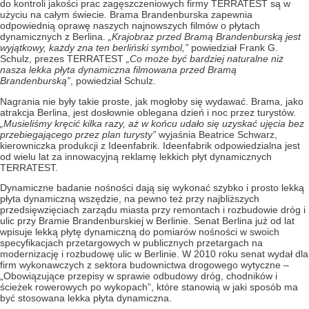
do kontroli jakości prac zagęszczeniowych firmy TERRATEST są w
użyciu na całym świecie. Brama Brandenburska zapewnia
odpowiednią oprawę naszych najnowszych filmów o płytach
dynamicznych z Berlina.
„Krajobraz przed Bramą Brandenburską jest
wyjątkowy, każdy zna ten berliński symbol,”
powiedział Frank G.
Schulz, prezes TERRATEST
„Co może być bardziej naturalne niż
nasza lekka płyta dynamiczna filmowana przed Bramą
Brandenburską”
, powiedział Schulz.
Nagrania nie były takie proste, jak mogłoby się wydawać. Brama, jako
atrakcja Berlina, jest dosłownie oblegana dzień i noc przez turystów.
„Musieliśmy kręcić kilka razy, aż w końcu udało się uzyskać ujęcia bez
przebiegającego przez plan turysty”
wyjaśnia Beatrice Schwarz,
kierowniczka produkcji z Ideenfabrik. Ideenfabrik odpowiedzialna jest
od wielu lat za innowacyjną reklamę lekkich płyt dynamicznych
TERRATEST.
Dynamiczne badanie nośności dają się wykonać szybko i prosto lekką
płyta dynamiczną wszędzie, na pewno też przy najbliższych
przedsięwzięciach zarządu miasta przy remontach i rozbudowie dróg i
ulic przy Bramie Brandenburskiej w Berlinie. Senat Berlina już od lat
wpisuje lekką płytę dynamiczną do pomiarów nośności w swoich
specyfikacjach przetargowych w publicznych przetargach na
modernizację i rozbudowę ulic w Berlinie. W 2010 roku senat wydał dla
firm wykonawczych z sektora budownictwa drogowego wytyczne –
„Obowiązujące przepisy w sprawie odbudowy dróg, chodników i
ścieżek rowerowych po wykopach”, które stanowią w jaki sposób ma
być stosowana lekka płyta dynamiczna.