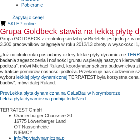
Pobieranie
Zapytaj o cenę!
SKLEP online
Grupa Goldbeck stawia na lekką płyt
Grupa GOLDBECK z centralną siedzibą w Bielefeld jest jedną z wi
3.300 pracowników osiągnęła w roku 2012/13 obroty w wysokości 1,
„Już od około roku posiadamy cztery lekkie płyty dynamiczne
TERR
badania zagęszczenia i nośności gruntu wspierają naszych kierown
podłoża”, mówi Michael Ruland, koordynator sektora budownictwa zi
w trakcie pomiarów nośności podłoża. Przekonuje nas codziennie 
wyboru
lekkiej płyty dynamicznej
TERRATEST była korzystna cena, w
budów“, mówi dalej Ruland.
Prev
Lekka płyta dynamiczna na GaLaBau w Norymberdze
Lekka płyta dynamiczna podbija Indie
Next
TERRATEST GmbH
Oranienburger Chaussee 20
16775 Löwenberger Land
OT Nassenheide
NIEMCY
info@plytadynamiczna.pl