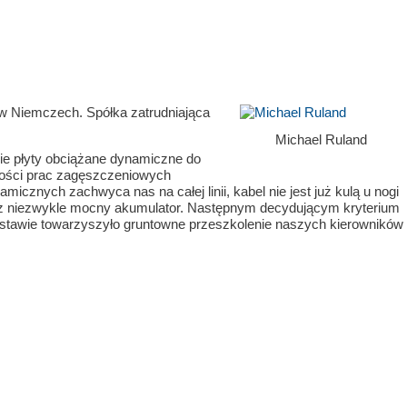
w Niemczech. Spółka zatrudniająca
Michael Ruland
e płyty obciążane dynamiczne do
akości prac zagęszczeniowych
znych zachwyca nas na całej linii, kabel nie jest już kulą u nogi
raz niezwykle mocny akumulator. Następnym decydującym kryterium
stawie towarzyszyło gruntowne przeszkolenie naszych kierowników