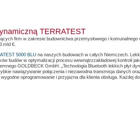
ę dynamiczną TERRATEST
odących firm w zakresie budownictwa przemysłowego i komunalnego 
3 mld €.
ATEST 5000 BLU
na naszych budowach w całych Niemczech. Lekki
ików budów w optymalizacji procesu wewnątrzzakładowej kontroli j
emnego GOLDBECK GmbH. „Technologia Bluetooth lekkich płyt dynamic
szybkie nawiązywanie połączenia i niezawodna transmisja danych o
ygodne oprogramowanie i przyjazna dla klienta obsługa. Każdej do